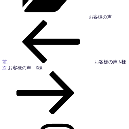
ー
お客様の声
前
投
の
稿
投
稿
ナ
ビ
ゲ
前
お客様の声 N様
次
次
お客様の声 K様
ー
の
投
シ
稿
ョ
ン
Instagram