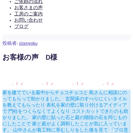
ご依頼の流れ
お客さまの声
工房のご案内
お問い合わせ
ブログ
投
投稿者:
sizenyoku
稿
日:
お客様の声 D様
家を建てている最中からチョコチョコと 島さんに相談にの
ってもらって助かりました。 玄関床のすべりにくいタイル
を教えてもらったり 表札を家の壁に取り付けるアイディア
で 門柱をつくらなくてよくなり コストカットできたのも助
かりました。 家の壁に貼った石と庭の階段の石を同じもの
にしたことで 家と庭がよく調和したことが気に入っていま
す。 山中さんが着工時に草むしりをした後を見て 「プロ意