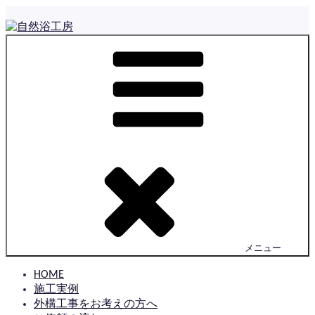
コ
ン
テ
自然浴工房
佐賀で住まいの外構とお庭をつくっている とっても小さな
ン
工房です
ツ
へ
ス
キ
ッ
プ
メニュー
HOME
施工実例
外構工事をお考えの方へ