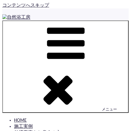
コンテンツへスキップ
自然浴工房
佐賀で住まいの外構とお庭をつくっている とっても小さな
工房です
メニュー
HOME
施工実例