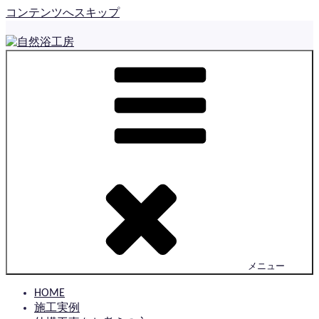
コンテンツへスキップ
自然浴工房
佐賀で住まいの外構とお庭をつくっている とっても小さな
工房です
メニュー
HOME
施工実例