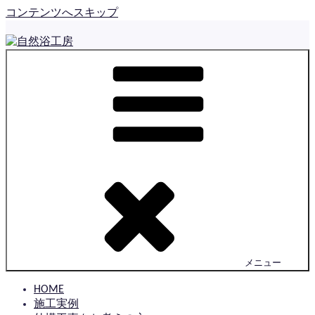
コンテンツへスキップ
自然浴工房
佐賀で住まいの外構とお庭をつくっている とっても小さな
工房です
メニュー
HOME
施工実例