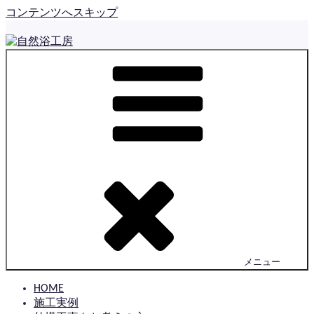
コンテンツへスキップ
自然浴工房
佐賀で住まいの外構とお庭をつくっている とっても小さな
工房です
メニュー
HOME
施工実例