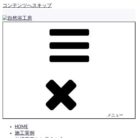
コンテンツへスキップ
自然浴工房
佐賀で住まいの外構とお庭をつくっている とっても小さな
工房です
メニュー
HOME
施工実例